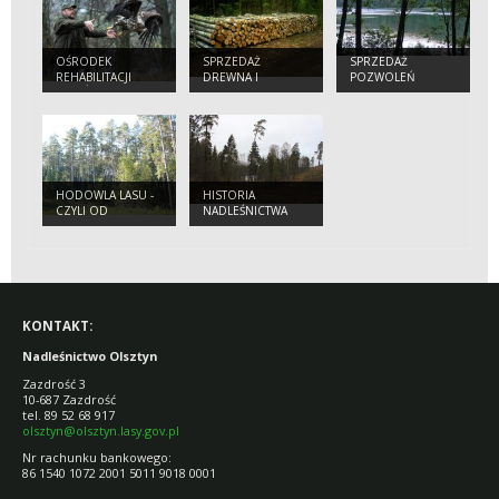
OŚRODEK
SPRZEDAŻ
SPRZEDAŻ
REHABILITACJI
DREWNA I
POZWOLEŃ
PTAKÓW
CHOINEK
WĘDKARSKICH
DRAPIEŻNYCH W
LEŚNICTWIE
DĄBRÓWKA
HODOWLA LASU -
HISTORIA
CZYLI OD
NADLEŚNICTWA
NASIONKA DO
DRZEWA
KONTAKT:
Nadleśnictwo Olsztyn
Zazdrość 3
10-687 Zazdrość
tel. 89 52 68 917
olsztyn@olsztyn.lasy.gov.pl
Nr rachunku bankowego:
86 1540 1072 2001 5011 9018 0001