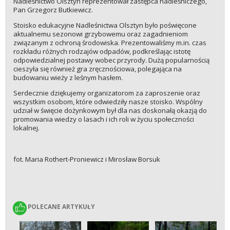
Nadleśnictwo Olsztyn reprezentował zastępca nadleśniczego,
Pan Grzegorz Butkiewicz.
Stoisko edukacyjne Nadleśnictwa Olsztyn było poświęcone
aktualnemu sezonowi grzybowemu oraz zagadnieniom
związanym z ochroną środowiska. Prezentowaliśmy m.in. czas
rozkładu różnych rodzajów odpadów, podkreślając istotę
odpowiedzialnej postawy wobec przyrody. Dużą popularnością
cieszyła się również gra zręcznościowa, polegająca na
budowaniu wieży z leśnym hasłem.
Serdecznie dziękujemy organizatorom za zaproszenie oraz
wszystkim osobom, które odwiedziły nasze stoisko. Wspólny
udział w święcie dożynkowym był dla nas doskonałą okazją do
promowania wiedzy o lasach i ich roli w życiu społeczności
lokalnej.
fot. Maria Rothert-Proniewicz i Mirosław Borsuk
POLECANE ARTYKUŁY
POLECANE ARTYKUŁY