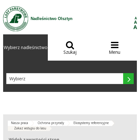
Przejdź do treści
A
Nadleśnictwo Olsztyn
A
A


Wybierz nadleśnictwo
Szukaj
Menu

Nasza praca
Ochrona przyrody
Ekosystemy referencyjne
Zakaz wstępu do lasu
Widok zawartości stron
Widok zawartości stron