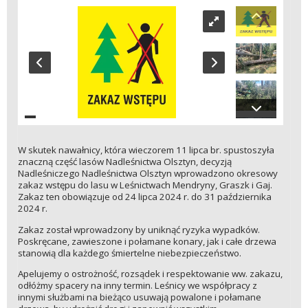
W skutek nawałnicy, która wieczorem 11 lipca br. spustoszyła
znaczną część lasów Nadleśnictwa Olsztyn, decyzją
Nadleśniczego Nadleśnictwa Olsztyn wprowadzono okresowy
zakaz wstępu do lasu w Leśnictwach Mendryny, Graszk i Gaj.
Zakaz ten obowiązuje od 24 lipca 2024 r. do 31 października
2024 r.
Zakaz został wprowadzony by uniknąć ryzyka wypadków.
Poskręcane, zawieszone i połamane konary, jak i całe drzewa
stanowią dla każdego śmiertelne niebezpieczeństwo.
Apelujemy o ostrożność, rozsądek i respektowanie ww. zakazu,
odłóżmy spacery na inny termin. Leśnicy we współpracy z
innymi służbami na bieżąco usuwają powalone i połamane