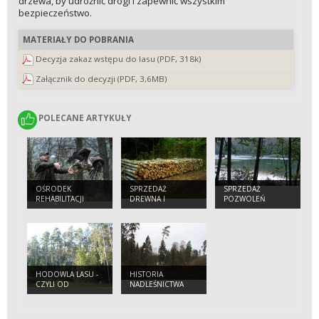
drzewa, by udrożnić drogi i zapewnić wszystkim
bezpieczeństwo.
MATERIAŁY DO POBRANIA
Decyzja zakaz wstępu do lasu (PDF, 318k)
Załącznik do decyzji (PDF, 3,6MB)
POLECANE ARTYKUŁY
POLECANE ARTYKUŁY
OŚRODEK
SPRZEDAŻ
SPRZEDAŻ
REHABILITACJI
DREWNA I
POZWOLEŃ
PTAKÓW
CHOINEK
WĘDKARSKICH
DRAPIEŻNYCH W
LEŚNICTWIE
DĄBRÓWKA
HODOWLA LASU -
HISTORIA
CZYLI OD
NADLEŚNICTWA
NASIONKA DO
DRZEWA